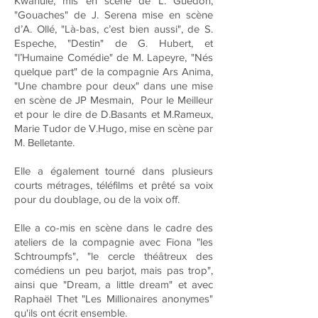
Kwahulé, mis en scène de L. Guédon,
"Gouaches" de J. Serena mise en scène
d’A. Ollé, "Là-bas, c’est bien aussi", de S.
Espeche, "Destin" de G. Hubert, et
"l’Humaine Comédie" de M. Lapeyre, "Nés
quelque part" de la compagnie Ars Anima,
"Une chambre pour deux" dans une mise
en scène de JP Mesmain, Pour le Meilleur
et pour le dire de D.Basants et M.Rameux,
Marie Tudor de V.Hugo, mise en scène par
M. Belletante.
Elle a également tourné dans plusieurs
courts métrages, téléfilms et prêté sa voix
pour du doublage, ou de la voix off.
Elle a co-mis en scène dans le cadre des
ateliers de la compagnie avec Fiona "les
Schtroumpfs", "le cercle théâtreux des
comédiens un peu barjot, mais pas trop",
ainsi que "Dream, a little dream" et avec
Raphaël Thet "Les Millionaires anonymes"
qu'ils ont écrit ensemble.