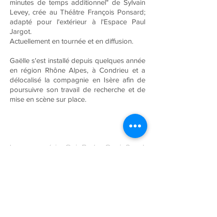
minutes de temps additionnel" de Sylvain
Levey, crée au Théâtre François Ponsard;
adapté pour l'extérieur à l'Espace Paul
Jargot.
Actuellement en tournée et en diffusion.
Gaëlle s'est installé depuis quelques année
en région Rhône Alpes, à Condrieu et a
délocalisé la compagnie en Isère afin de
poursuivre son travail de recherche et de
mise en scène sur place.
La compagnie Qui Porte Quoi ? est
créée en 2005 par l’initiative de cinq
comédiennes issues du Studio
Théâtre d’Asnières : Gaëlle Bourgeois,
Marie-Lis Cabrières, Fiona Chauvin, Sol
Espeche et Alexandra Naoum.